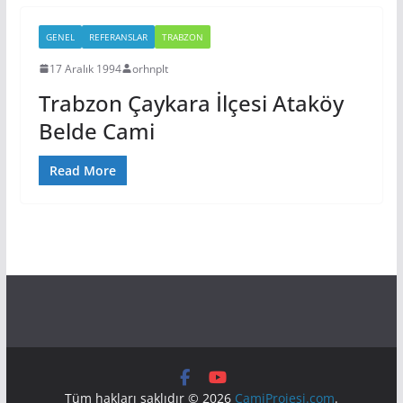
GENEL
REFERANSLAR
TRABZON
17 Aralık 1994
orhnplt
Trabzon Çaykara İlçesi Ataköy
Belde Cami
Read More
Tüm hakları saklıdır © 2026
CamiProjesi.com
.