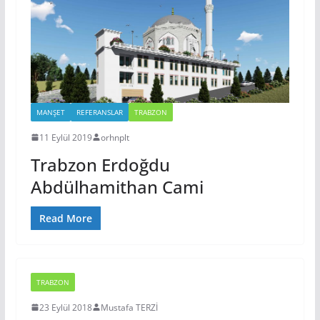
MANŞET
REFERANSLAR
TRABZON
11 Eylül 2019
orhnplt
Trabzon Erdoğdu
Abdülhamithan Cami
Read More
TRABZON
23 Eylül 2018
Mustafa TERZİ