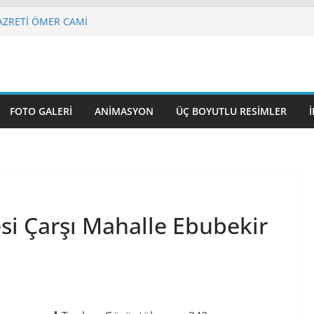
 HAZRETİ ÖMER CAMİ
 Nasuhi Bilmen Mah. NENE HATUN
UL GAZİ CAMİ
 CAMİ VE KÜLLİYESİ
VUZSELİM CAMİ
FOTO GALERI
ANIMASYON
ÜÇ BOYUTLU RESIMLER
si Çarşı Mahalle Ebubekir