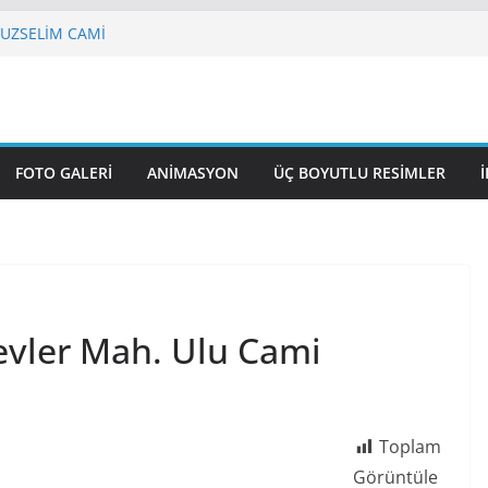
VUZSELİM CAMİ
 HAZRETİ ÖMER CAMİ
 Nasuhi Bilmen Mah. NENE HATUN
UL GAZİ CAMİ
 CAMİ VE KÜLLİYESİ
FOTO GALERI
ANIMASYON
ÜÇ BOYUTLU RESIMLER
evler Mah. Ulu Cami
Toplam
Görüntüle