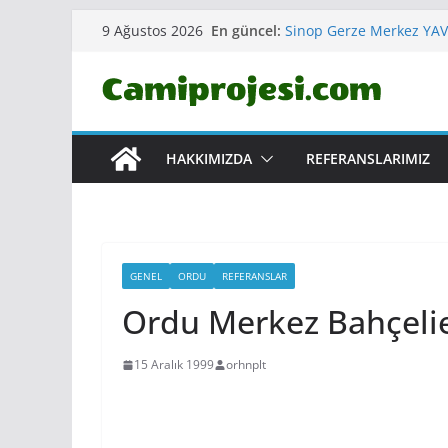
Skip
En güncel:
Sinop Gerze Merkez YA
9 Ağustos 2026
to
Kırklareli Vize Merkez
Erzurum Yakutiye Ömer
content
CAMİ VE KÜLLİYESİ
Çankırı Korgun ERTUĞR
Aydın Kuşadası MERKEZ
HAKKIMIZDA
REFERANSLARIMIZ
GENEL
ORDU
REFERANSLAR
Ordu Merkez Bahçeli
15 Aralık 1999
orhnplt