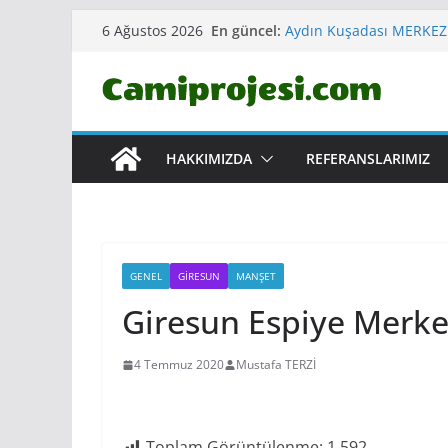
Skip
En güncel:
Aydın Kuşadası MERKEZ
6 Ağustos 2026
to
Sinop Gerze Merkez YA
Kırklareli Vize Merkez
content
Erzurum Yakutiye Ömer
CAMİ VE KÜLLİYESİ
Çankırı Korgun ERTUĞR
HAKKIMIZDA
REFERANSLARIMIZ
GENEL
GIRESUN
MANŞET
Giresun Espiye Merk
4 Temmuz 2020
Mustafa TERZİ
Toplam Görüntülenme:
1.592