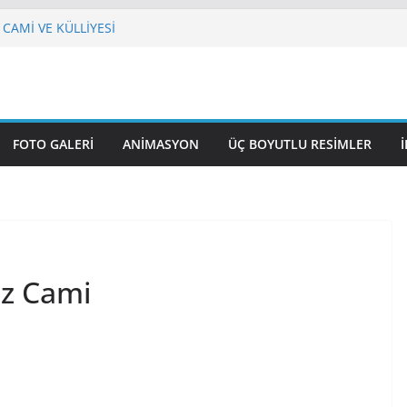
 CAMİ VE KÜLLİYESİ
VUZSELİM CAMİ
 HAZRETİ ÖMER CAMİ
 Nasuhi Bilmen Mah. NENE HATUN
UL GAZİ CAMİ
FOTO GALERI
ANIMASYON
ÜÇ BOYUTLU RESIMLER
ez Cami