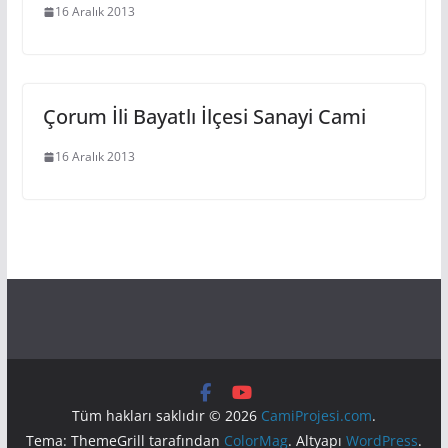
16 Aralık 2013
Çorum İli Bayatlı İlçesi Sanayi Cami
16 Aralık 2013
Tüm hakları saklıdır © 2026
CamiProjesi.com
.
Tema: ThemeGrill tarafından
ColorMag
. Altyapı
WordPress
.