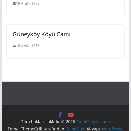
19 Aralık 1976
Güneyköy Köyü Cami
18 Aralık 1976
Tüm hakları saklıdır © 2026
CamiProjesi.com
.
Tema: ThemeGrill tarafından
ColorMag
. Altyapı
WordPress
.