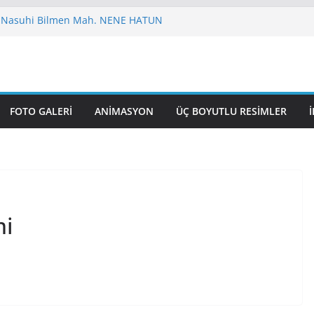
 Nasuhi Bilmen Mah. NENE HATUN
UL GAZİ CAMİ
 CAMİ VE KÜLLİYESİ
VUZSELİM CAMİ
 HAZRETİ ÖMER CAMİ
FOTO GALERI
ANIMASYON
ÜÇ BOYUTLU RESIMLER
mi