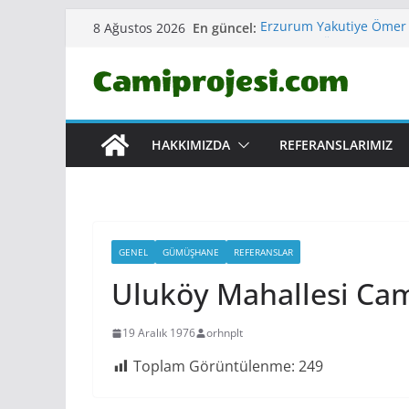
Skip
En güncel:
Erzurum Yakutiye Ömer
8 Ağustos 2026
to
CAMİ VE KÜLLİYESİ
Çankırı Korgun ERTUĞR
content
Aydın Kuşadası MERKEZ
Sinop Gerze Merkez YA
Kırklareli Vize Merkez
HAKKIMIZDA
REFERANSLARIMIZ
GENEL
GÜMÜŞHANE
REFERANSLAR
Uluköy Mahallesi Ca
19 Aralık 1976
orhnplt
Toplam Görüntülenme:
249