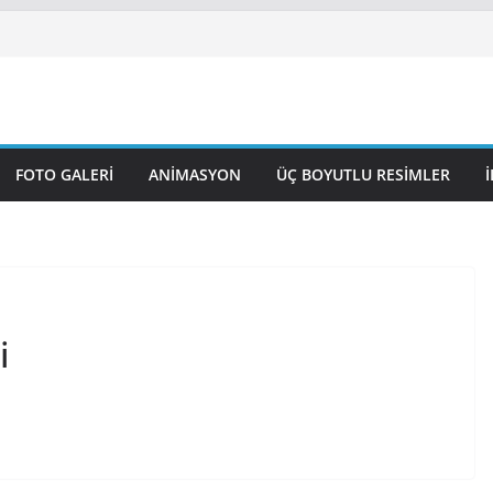
 Nasuhi Bilmen Mah. NENE HATUN
UL GAZİ CAMİ
 CAMİ VE KÜLLİYESİ
VUZSELİM CAMİ
 HAZRETİ ÖMER CAMİ
FOTO GALERI
ANIMASYON
ÜÇ BOYUTLU RESIMLER
i