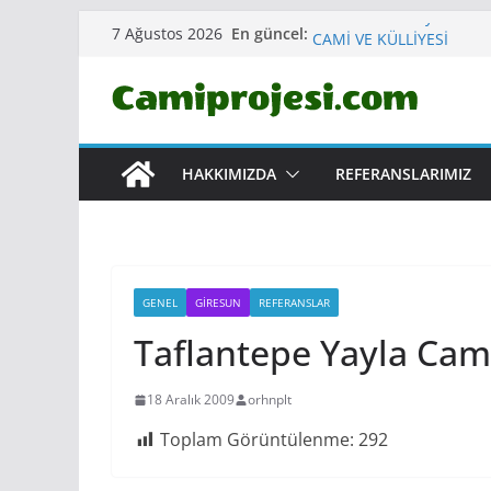
Skip
Erzurum Yakutiye Ömer
En güncel:
7 Ağustos 2026
CAMİ VE KÜLLİYESİ
to
Çankırı Korgun ERTUĞR
content
Aydın Kuşadası MERKEZ
Sinop Gerze Merkez YA
Kırklareli Vize Merkez
HAKKIMIZDA
REFERANSLARIMIZ
GENEL
GIRESUN
REFERANSLAR
Taflantepe Yayla Cam
18 Aralık 2009
orhnplt
Toplam Görüntülenme:
292