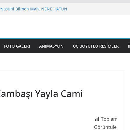
 Nasuhi Bilmen Mah. NENE HATUN
UL GAZİ CAMİ
 CAMİ VE KÜLLİYESİ
VUZSELİM CAMİ
 HAZRETİ ÖMER CAMİ
FOTO GALERI
ANIMASYON
ÜÇ BOYUTLU RESIMLER
Çambaşı Yayla Cami
Toplam
Görüntüle