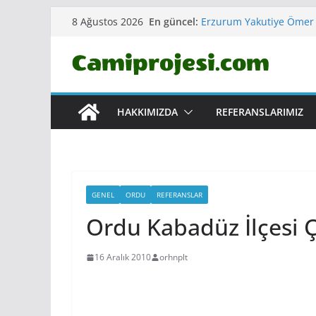
Skip
En güncel:
Erzurum Yakutiye Ömer
8 Ağustos 2026
to
CAMİ VE KÜLLİYESİ
Çankırı Korgun ERTUĞR
content
Aydın Kuşadası MERKEZ
Sinop Gerze Merkez YA
Kırklareli Vize Merkez
HAKKIMIZDA
REFERANSLARIMIZ
GENEL
ORDU
REFERANSLAR
Ordu Kabadüz İlçesi 
16 Aralık 2010
orhnplt