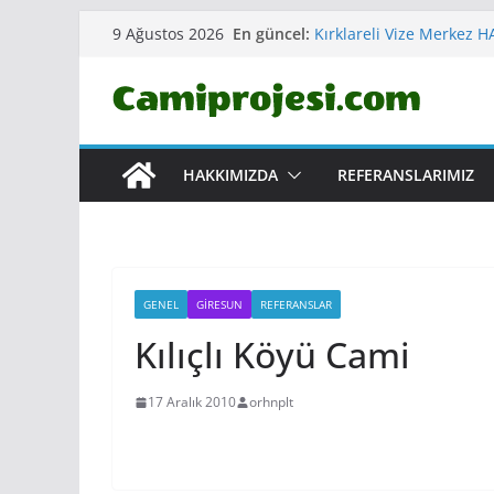
Sinop Gerze Merkez YA
Skip
En güncel:
9 Ağustos 2026
Kırklareli Vize Merkez
to
Erzurum Yakutiye Ömer
CAMİ VE KÜLLİYESİ
content
Çankırı Korgun ERTUĞR
Aydın Kuşadası MERKEZ
HAKKIMIZDA
REFERANSLARIMIZ
GENEL
GIRESUN
REFERANSLAR
Kılıçlı Köyü Cami
17 Aralık 2010
orhnplt