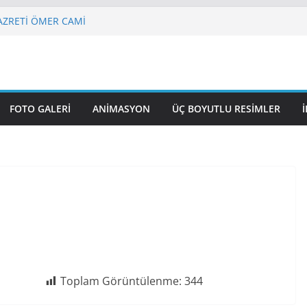
VUZSELİM CAMİ
 HAZRETİ ÖMER CAMİ
 Nasuhi Bilmen Mah. NENE HATUN
UL GAZİ CAMİ
 CAMİ VE KÜLLİYESİ
FOTO GALERI
ANIMASYON
ÜÇ BOYUTLU RESIMLER
Toplam Görüntülenme:
344