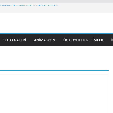
 Nasuhi Bilmen Mah. NENE HATUN
UL GAZİ CAMİ
 CAMİ VE KÜLLİYESİ
VUZSELİM CAMİ
 HAZRETİ ÖMER CAMİ
FOTO GALERI
ANIMASYON
ÜÇ BOYUTLU RESIMLER