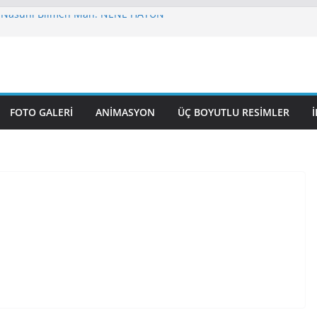
 Nasuhi Bilmen Mah. NENE HATUN
UL GAZİ CAMİ
 CAMİ VE KÜLLİYESİ
VUZSELİM CAMİ
 HAZRETİ ÖMER CAMİ
FOTO GALERI
ANIMASYON
ÜÇ BOYUTLU RESIMLER